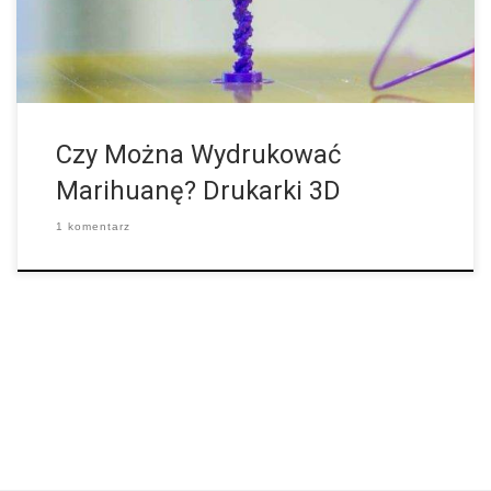
coś namacalnego. W przeciwieństwie do niestabilnej waluty i
leczenia chorób nowotworowych energią, technologia druku 3D
szybko przeszła od mody […]
Czy Można Wydrukować
Marihuanę? Drukarki 3D
1 komentarz