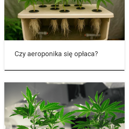
i maksymalizować tempo wzrostu roślin. W przeciwieństwie do
metod opartych na podłożu lub zalewaniu korzeni roztworem,
tutaj strefa korzeniowa jest całkowicie odsłonięta, a roślina
otrzymuje ultrafinezyjną mgłę bogatą w składniki mineralne. Ten
sposób nawadniania gwarantuje wysoki poziom tlenu i ciągłe […]
Czy aeroponika się opłaca?
Szczepki to najlepszy sposób dla domowych hodowców na
utrzymanie ulubionej genetyki i kontynuowanie uprawy określonej
odmiany. Sadzonki sprawdzą się także w przypadku, gdy
planujesz uprawę dużej ilości roślin. Hormony znajdujące się w
korzeniach odgrywają kluczową rolę w tym procesie, wiesz
dlaczego? Szczepki to dobry wybór dla wszystkich rodzajów