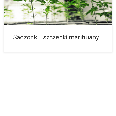
hodowców, od nowicjuszy po ekspertów uprawiających
cannabis od dekad. Postawienie na sadzonki to win-win z wielu
powodów. Aby odnieść sukces w tej […]
Sadzonki i szczepki marihuany