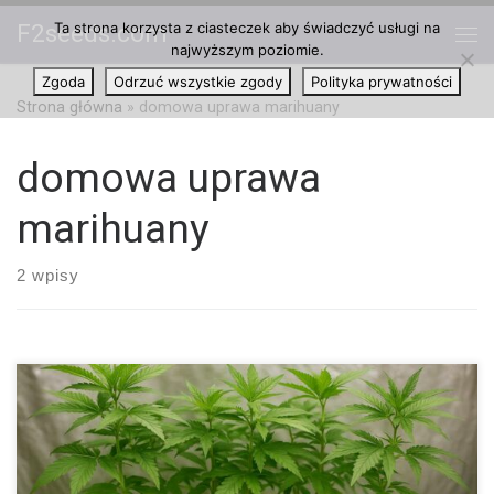
Ta strona korzysta z ciasteczek aby świadczyć usługi na
F2seeds.com
Przejdź do treści
najwyższym poziomie.
Me
Zgoda
Odrzuć wszystkie zgody
Polityka prywatności
Strona główna
»
domowa uprawa marihuany
domowa uprawa
marihuany
2 wpisy
Kompletny przewodnik po aeroponice: jak chronić uprawę przed
awariami, patogenami i utratą plonów Aeroponika jest dziś jedną
z najbardziej obiecujących technologii upraw bezglebowych,
ponieważ pozwala w pełni kontrolować środowisko korzeniowe