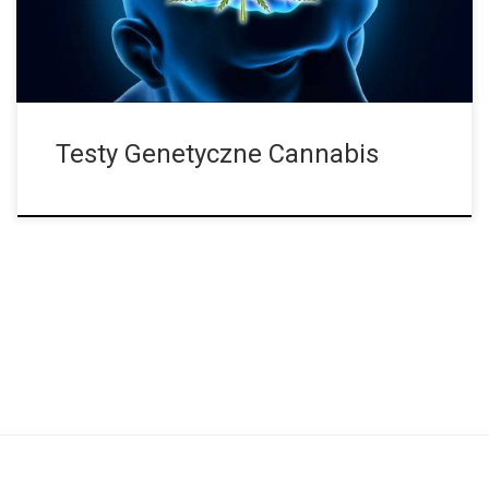
byłoby wspaniale, gdyby istniały testy, które mogłyby
przewidzieć reakcje twojego organizmu na stosowanie
marihuany? I… teraz […]
Testy Genetyczne Cannabis