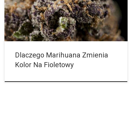
odpowiedź, to kwiaty cannabis, które posiadają ciemniejszy,
purpurowy odcień. Jednak nie zawsze jest to odcień, który
większość ludzi uważa za „fioletowy”. Fioletowa marihuana
może być trudną koncepcją. Zatrzymaj się na chwilę i przypomnij
sobie wszystkim znane […]
Dlaczego Marihuana Zmienia
Kolor Na Fioletowy