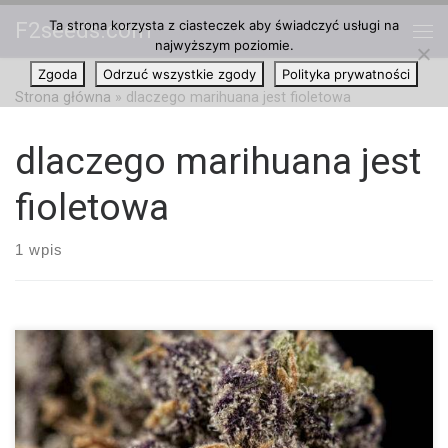
Ta strona korzysta z ciasteczek aby świadczyć usługi na
F2seeds.com
Przejdź do treści
najwyższym poziomie.
Me
Zgoda
Odrzuć wszystkie zgody
Polityka prywatności
Strona główna
»
dlaczego marihuana jest fioletowa
dlaczego marihuana jest
fioletowa
1 wpis
W dzisiejszych czasach konsumpcji cannabis wciąż pełno jest
nieprawdziwych informacji, a jedną z nich są purpurowe pąki
marihuany. Ten pozornie prosty temat może być nieco zawiły,
zaczynając od tego, czym jest fioletowy pączek? Krótka