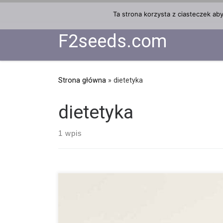
Przejdź do treści
Ta strona korzysta z ciasteczek ab
F2seeds.com
Strona główna
»
dietetyka
dietetyka
1 wpis