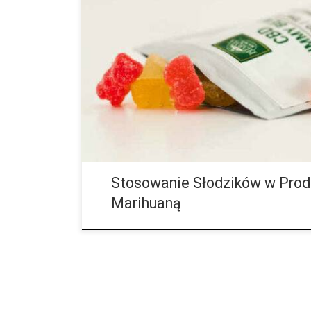
Bez względu na to, ile trendów kulinarnych pojawia się
powszechnie uznawaną prawdą dietetyczną jest to, że
ciebie szkodliwa i może powodować między innymi pr
ryzyko chorób serca, cukrzycy, raka i trądziku. Nawe
zdrowsze wersje swoich produktów w odpowiedzi n
konsumentów na lepszą dietę. Nie inaczej jest w pr
konopiami indyjskimi, zwłaszcza […]
Stosowanie Słodzików w Prod
Marihuaną