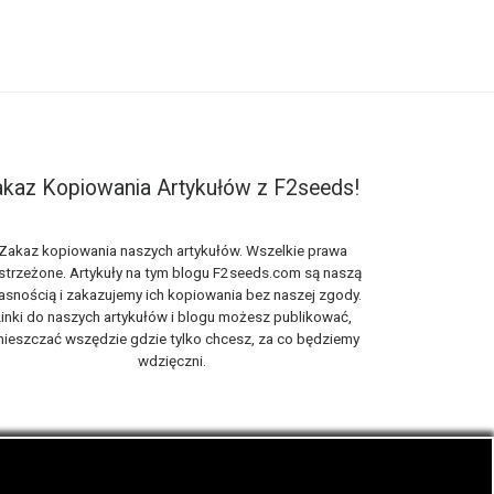
kaz Kopiowania Artykułów z F2seeds!
Zakaz kopiowania naszych artykułów. Wszelkie prawa
strzeżone. Artykuły na tym blogu F2seeds.com są naszą
asnością i zakazujemy ich kopiowania bez naszej zgody.
inki do naszych artykułów i blogu możesz publikować,
ieszczać wszędzie gdzie tylko chcesz, za co będziemy
wdzięczni.
iach, zwanych roślinami cannabis THC oraz CBD.