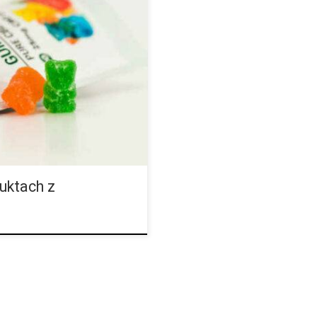
 i znika, praktycznie
 zbyt duża ilość cukru jest dla
zyrost masy ciała, wzrost
t firma Coca-Cola wprowadziła
a zapotrzebowanie
zypadku słodkich smakołyków z
uktach z