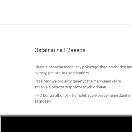
Ostatnio na F2seeds:
Chemia zapachu marihuany pokazuje skąd pochodzą nu
cytryny, grejpfruta i pomarańczy
Przełomowe projekty genetyczne marihuany które
zmieniają oblicze współczesnych odmian
THC kontra alkohol – kompleksowe porównanie działani
zagrożeń
© 2026
F2seeds.com
– Wszelkie prawa zastrze