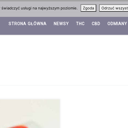
y świadczyć usługi na najwyższym poziomie.
Zgoda
Odrzuć wszyst
STRONA GŁÓWNA
NEWSY
THC
CBD
ODMIANY