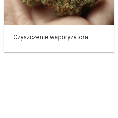
tańsze waporyzatory mogą ci długo służyć jeśli są odpowiednio
konserwowane. Jeśli kiedykolwiek brakowało […]
Czyszczenie waporyzatora