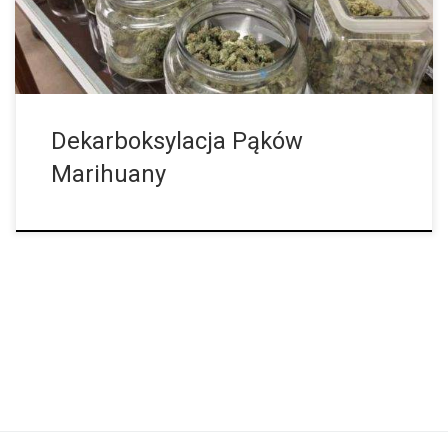
artykuły spożywcze czy inne produkty, takie jak nalewki lub
pigułki – najpierw należy ją zdekarboksylować. Bez tego –
powiedzmy, jeśli zjesz surową marihuanę […]
Dekarboksylacja Pąków
Marihuany