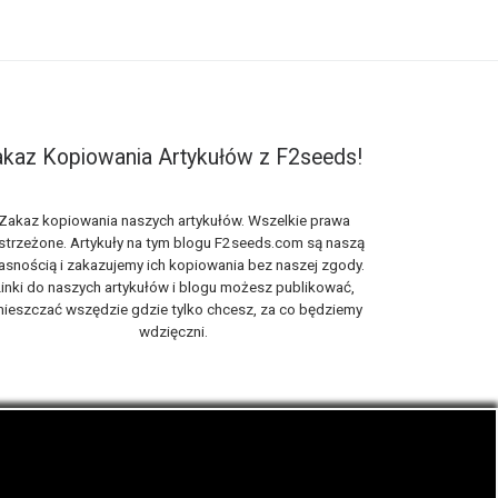
kaz Kopiowania Artykułów z F2seeds!
Zakaz kopiowania naszych artykułów. Wszelkie prawa
strzeżone. Artykuły na tym blogu F2seeds.com są naszą
asnością i zakazujemy ich kopiowania bez naszej zgody.
inki do naszych artykułów i blogu możesz publikować,
ieszczać wszędzie gdzie tylko chcesz, za co będziemy
wdzięczni.
iach, zwanych roślinami cannabis THC oraz CBD.