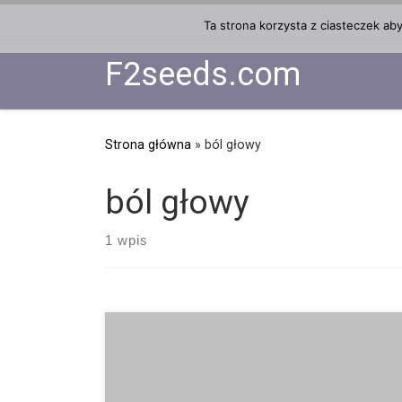
Przejdź do treści
Ta strona korzysta z ciasteczek ab
F2seeds.com
Strona główna
»
ból głowy
ból głowy
1 wpis