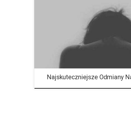
Ilość dowodów konsumenckich, które pokazują, że ko
wciąż rośnie i widzimy to wszędzie – mimo braku b
konopie pomagają w walce z rakiem, leczeniu poważn
paliatywną osobom, które jej najbardziej potrzebują. 
dowiadujemy się o jej potencjale, tym bardziej zdumie
marihuany. Northern Lights Jeśli chodzi o migreny, 
gorszego niż migrena, […]
Najskuteczniejsze Odmiany N