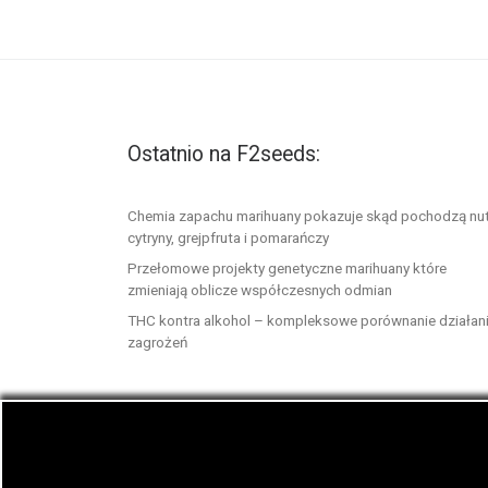
Ostatnio na F2seeds:
Chemia zapachu marihuany pokazuje skąd pochodzą nu
cytryny, grejpfruta i pomarańczy
Przełomowe projekty genetyczne marihuany które
zmieniają oblicze współczesnych odmian
THC kontra alkohol – kompleksowe porównanie działani
zagrożeń
© 2026
F2seeds.com
– Wszelkie prawa zastrze