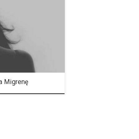
nopie indyjskie są lekarstwem,
adań naukowych. Wykazano, że
ych chorób i zapewniają ulgę
Nawet lepiej? Im więcej
wająca staje się roślina
prawdopodobnie nie ma nic
a Migrenę