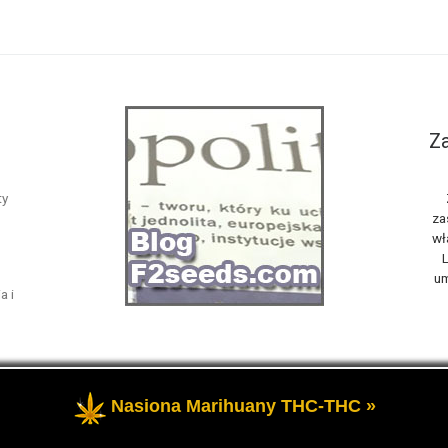
Za
ty
za
wł
L
um
a i
Nasiona Marihuany THC-THC »
żone
- Opowiemy Ci na naszym blogu F2seeds o marihuanie i konop