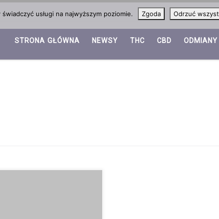
y świadczyć usługi na najwyższym poziomie.
Zgoda
Odrzuć wszyst
STRONA GŁÓWNA
NEWSY
THC
CBD
ODMIANY