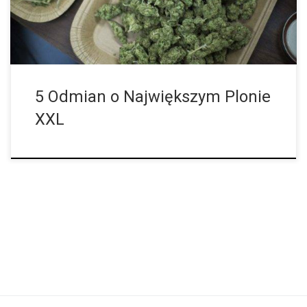
pomagają im osiągnąć pełnię tego potencjału. Poniżej znajduje
się pięć odmian z genetyką, która posiada predyspozycje do
dużych plonów. 1. White […]
5 Odmian o Największym Plonie
XXL