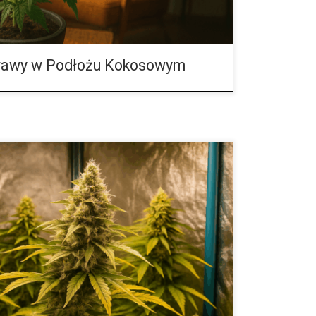
prawy w Podłożu Kokosowym
zenie na lampy LED do roślin Oświetlenie to serce
o charakter decyduje o tempie fotosyntezy,
i zbiorów. LED-y stały się nowym punktem odniesienia
, ale wybór technologii nadal rodzi pytania. W tym
HID, tłumaczymy kluczowe pojęcia i pokazujemy, jak
ez zgadywania. Wielu hodowców zaczyna od