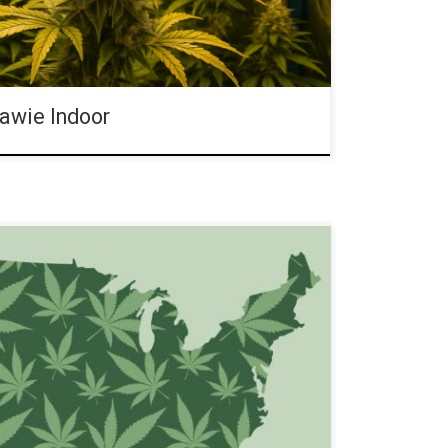
awie Indoor
alnie Nawozić i Pielęgnować Marihuanę w Uprawie
okres dla miłośników konopi uprawianych pod gołym
ugie dni słoneczne, zmienna wilgotność i silne
 intensyfikuje procesy wzrostu, ale jednocześnie
rawowych. Uprawa konopi na zewnątrz wymaga
adniania, nawożenia i monitorowania warunków
 wykorzystać potencjał roślin i zapewnić obfite