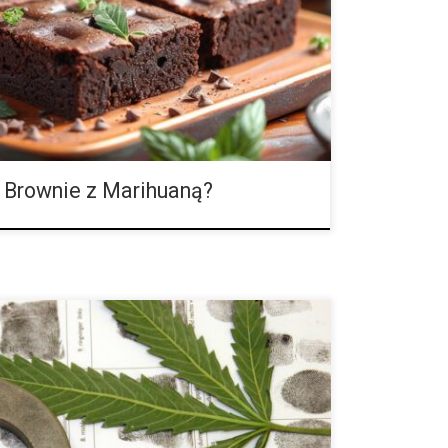
 działania konopi. Jednym z najczęściej wybieranych
s brownies – czyli ciastka czekoladowe z dodatkiem
iesz […]
 Brownie z Marihuaną?
 i podczas gdy temat chorób zakaźnych jest na
skorzystać z okazji, aby porozmawiać o tym, jak
 w kontroli patogenów roślinnych, które mogą