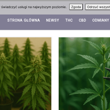
y świadczyć usługi na najwyższym poziomie.
Zgoda
Odrzuć wszyst
STRONA GŁÓWNA
NEWSY
THC
CBD
ODMIANY
Przycinanie konopi – trening 
ować Kompletny przewodnik o
Przycinanie konopi to jeden z n
y dla hodowców indoor i
na zdrowie roślin i wielkość plo
awy opartej na klonowaniu
umożliwia lepsze wykorzystanie 
ne sadzonki, co przekłada się na
roślinie skoncentrować energię 
tej części poradnika poznasz
kwiatów. W uprawach stosuje si
których klony często wygrywają z
bardziej zaawansowane techniki
dstawy utrzymywania […]
porównamy różne podejścia, ws