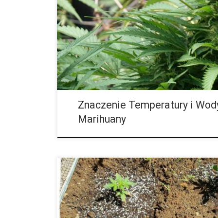
ochrona roślin przed przegrzaniem, ale również dbał
wody. To właśnie temperatura wody odgrywa kluczow
korzeni, optymalnej absorpcji składników odżywczyc
Choć na […]
Znaczenie Temperatury i Wod
Marihuany
Pochodzenie odmian marihuany Diesel W ostatnich lat