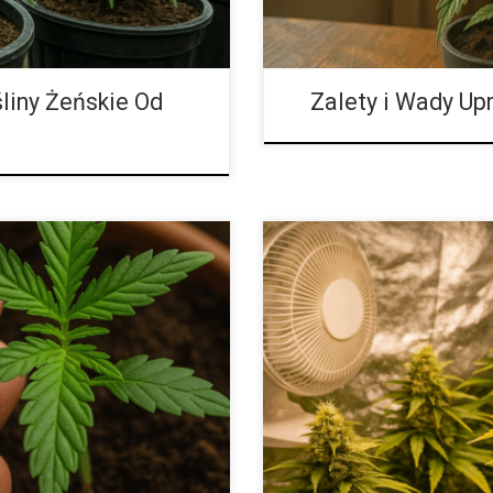
liny Żeńskie Od
Zalety i Wady U
 aby Uzyskać Większe,
Uprawy wewnętrzne: świeże spojr
 kwitnienia to moment, w którym
każdej uprawy pod dachem, a jeg
fekty lub… zostać częściowo
architekturze roślin oraz jakośc
nwestować energię w rozbudowę
dla hobbystów i profesjonalistów
atów. To właśnie wtedy tworzą się
przewodniku porównujemy LED i 
noidów, które odpowiadają za
przełożyć teorię na praktykę b
zestawów, które „jakoś […]