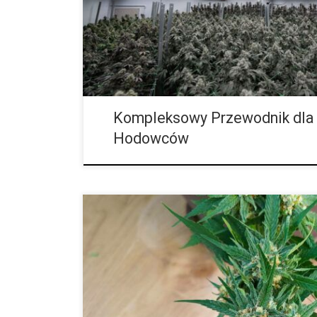
Zwiększenie cyrkulacji powietrza w gęstej koronie. •
pokarmowych. • Wyższe plony o większej masie. • Kon
Kompleksowy Przewodnik dla
Hodowców
W świecie uprawy konopi coraz większym zaintereso
autofloweringiem, znane również jako nasiona autom
innowacyjny typ nasion otworzył nowe możliwości 
amatorów, jak i profesjonalistów – dzięki swojej pro