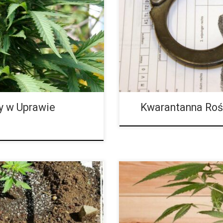
ość o jakość dostarczanej im
potencjalnie zepsuć całą naszą
ą rolę w zachowaniu zdrowia
ryzykiem, gdy wprowadzamy no
h oraz odporności na patogeny.
sugeruje, że tam, gdzie władze
środkami zapobiegawczymi, popu
y w Uprawie
Kwarantanna Roś
ach odmiany Diesel stały się,
Jak wiedzą miłośnicy hydroponi