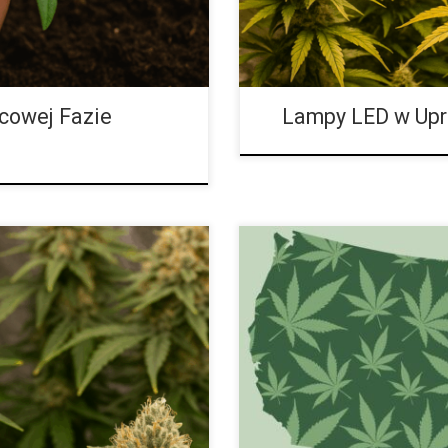
cowej Fazie
Lampy LED w Upr
Letnie Wyzwania: Jak Profesjon
peutyczne i jak zacząć? Domowa
Outdoorowej Lato to kluczowy 
 rosnącą popularnością z powodu
niebem. Wysokie temperatury, dł
raz większej świadomości
promieniowanie UV – wszystko to
ć, że produkt, który spożywają,
zwiększa ryzyko problemów up
 satysfakcji z samodzielnej
precyzyjnego podejścia do naw
in, ale też poczucie dumy i
atmosferycznych, by maksymalnie