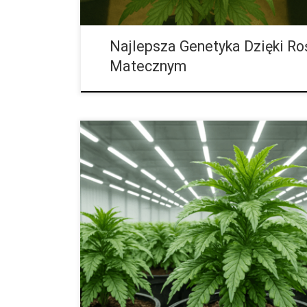
Najlepsza Genetyka Dzięki Ro
Matecznym
Płeć roślin: kompletny przewodnik jak rozpoznać rośl
początkujący hodowca zdaje sobie sprawę, że rośliny 
siebie to jeden z kluczowych elementów uprawy. To wł
najbardziej pożądane, ponieważ wytwarzają kwiaty b
aktywne. Rośliny męskie produkują wyłącznie pyłek 
poprzez zapylenie samic. Świadomość, jak rozpoznać
efektywną selekcję […]