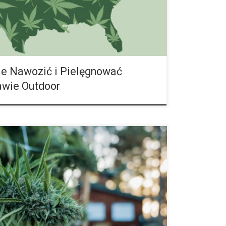
ie Nawozić i Pielęgnować
awie Outdoor
dla Marihuany? Jeśli zastanawiałeś się kiedyś, czy
 coir – byłoby odpowiednim podłożem do uprawy
je Twoje wątpliwości. Przyjrzymy się historii coco
raz najlepszym praktykom, które pozwolą Ci
o Twoim celom hodowlanym. Czym jest coco coir?