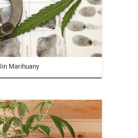
 domową uprawę marihuany, co staje się szczególnym
we sadzonki do naszego ogrodu. Wiele dowodów
 szybko wdrożyły kwarantannę wraz z odpowiednimi
lacja była znacznie […]
lin Marihuany
cznej uprawy marihuany, kontrola pH ma kluczowe