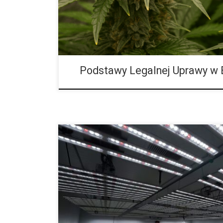
kontroli nad procesem produkcji. […]
Podstawy Legalnej Uprawy w 
Zrozumienie sztuki świadomego przycinania konopi s
elementów skutecznej uprawy, pozwalający znacząco
zbiorów. Umiejętne usuwanie liści, pędów i gałęzi wp
struktury rośliny, ale również optymalizuje jej funkc
warto przycinać konopie? • Umożliwienie światłu dotar