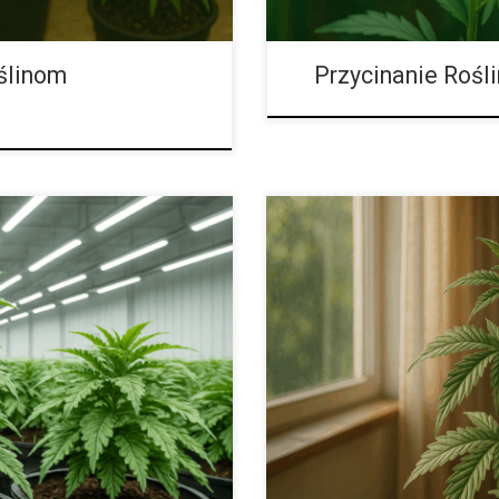
ślinom
Przycinanie Rośl
Zalety i Wady Uprawy w Kokos
iny męskie i żeńskie Nie każdy
hydroponicznych i glebowych wy
mają płcie, a odróżnienie ich od
powodów. Aby jednak osiągnąć d
aśnie rośliny żeńskie są
szczegóły. Kluczowe znaczenie 
ogate w żywicę i substancje
oraz odpowiednie nawożenie. Za
i mogą obniżyć jakość plonów
ważne w przypadku coco coir. W
 płeć roślin, pozwala na
informacje dotyczące tego med
[…]