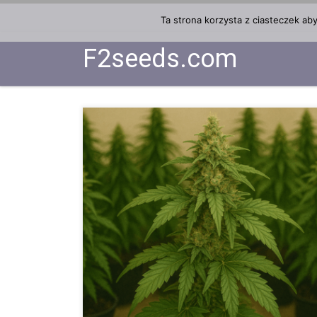
Przejdź do treści
Ta strona korzysta z ciasteczek ab
F2seeds.com
Roślina mateczna – jak wybrać, pielęgnować i klon
roślinach matecznych i klonowaniu: solidne podstaw
outdoor. Roślina mateczna to serce nowoczesnej upr
roślin. Pozwala tworzyć liczne, genetycznie identycz
stabilność, powtarzalność i przewidywalne plony. W 
definicję rośliny matecznej, praktyczne powody, dla 
siewkami, zasady świadomej selekcji fenotypów, po