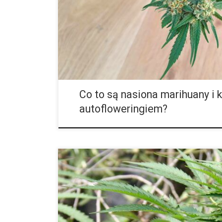
życia oraz możliwości uprawy w różnych warunkach k
czym są nasiona autofloweringowe i jakie mają cechy
chcących rozpocząć przygodę z uprawą konopi. Czym
Co to są nasiona marihuany i 
autofloweringiem?
Fala upałów: znaczenie temperatury wody w hodowli m
coraz bardziej gorące, a termometry biją rekordy, 
ci od uprawy w pomieszczeniach, jak i na zewnątrz, w