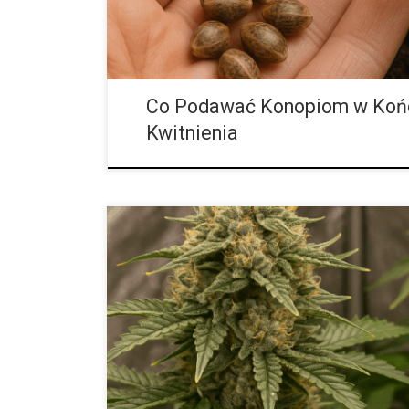
Co Podawać Konopiom w Koń
Kwitnienia
Czy w Europie można legalnie uprawiać rośliny tera
uprawa roślin terapeutycznych w Europie cieszy się
chęci niezależności, pełnej kontroli jakości oraz co
zdrowotnej społeczeństwa. Ludzie chcą mieć pewnoś
jest wolny od zanieczyszczeń, a jednocześnie pragną
hodowli. Własna uprawa daje nie tylko dostęp do rośl