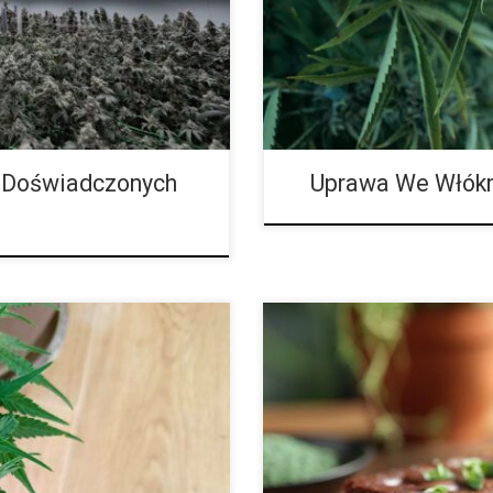
 Lepsze rozdzielenie składników
Coco coir to włóknisty materia
trola […]
produkcji […]
 Doświadczonych
Uprawa We Włók
waniem cieszą się nasiona z
Jak przygotować brownie z mari
atycznie kwitnące. Ten
Marihuana coraz częściej gości 
dla hodowców – zarówno
zarówno tych profesjonalnych, j
stocie uprawy, krótszemu cyklowi
popularności dzięki możliwości