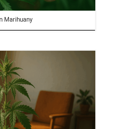
in Marihuany
owym Podłożu Coco Coir Wielu hodowców
biera włókno kokosowe (coco coir) z różnych
obre efekty, trzeba zwracać uwagę na istotne
ma sposób produkcji podłoża, jego właściwości
rządzanie składnikami odżywczymi jest szczególnie
 tym artykule przybliżymy wszystkie niezbędne
ium oraz wyjaśnimy, jak właściwe nawozy pomagają