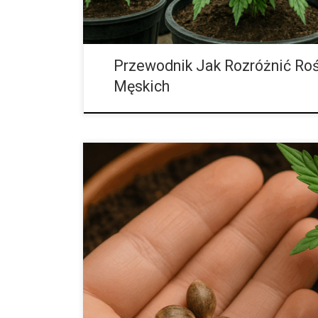
Przewodnik Jak Rozróżnić Roś
Męskich
Co Podawać Konopiom w Końcowej Fazie Kwitnienia,
Smaczniejsze i Mocniejsze Kwiaty Końcowe tygodnie
cała praca hodowcy może przynieść spektakularne e
zmarnowana. To czas, w którym rośliny przestają i
liści i pędów, a całą swoją moc kierują w rozwój kwi
najwyższe stężenia kannabinoidów, terpenów i flawo
moc, aromat i […]