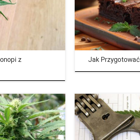
limatycznych. Zrozumienie,
przyjemność jedzenia z efektami
, jest kluczowe dla osób
przepisów są klasyczne cannabi
 są nasiona […]
marihuany. W tym artykule znajdz
konopi z
Jak Przygotować
arihuany Gdy dni stają się
W kontekście globalnej epidemii
dla hodowców marihuany zarówno
pierwszym planie, chcielibyśmy 
yzwaniem staje się nie tylko
ważne są procedury kwarantanny