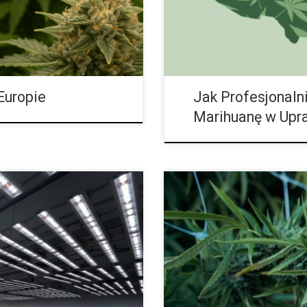
zbiory jesienią. W […]
Europie
Jak Profesjonaln
Marihuanę w Upr
tanowi jeden z najważniejszych
Czy Coco Coir to Dobre Podłoże 
 zwiększyć jakość i wielkość
włókno kokosowe – zwane coco
ływa nie tylko na poprawę
marihuany, ten przewodnik rozwie
jonowanie biologiczne. Dlaczego
coir, jego zaletom i pułapkom o
cia do dolnych części rośliny. •
zdecydować, czy odpowiada on