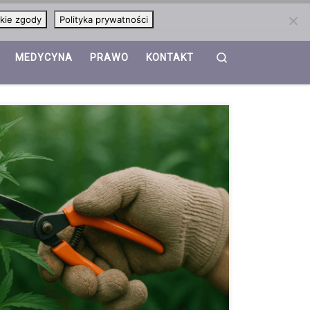
kie zgody
Polityka prywatności
Search
MEDYCYNA
PRAWO
KONTAKT
wysokostresowy (HST) kontra umiarkowane metody
ajważniejszych elementów pielęgnacji, który wpływa
nów. Umiejętne stosowanie technik defoliacji
światła, poprawia cyrkulację powietrza i pozwala
na produkcji większych i bardziej aromatycznych
ę zarówno umiarkowane, bezpieczne metody, jak i
 treningu wysokostresowego (HST). W artykule
każemy […]