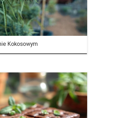
ł pozyskiwany z łupiny kokosa – pozostałość po
nie Kokosowym
huaną – przepis i zasady bezpiecznego spożycia
nie tylko w aptekach, ale także w kuchniach –
ak i domowych. Jej kulinarne zastosowanie zyskuje na
 przygotowywania deserów i potraw, które łączą