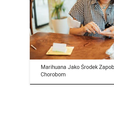
i ewoluował nie tylko po to, by przywrócić równow
organizmu, gdy jest on wyniszczony przez chorobę, a
zapobiegać rozwojowi stanów chorobowych. Dr Rob
przełomowym artykule „Redukcja szkód – paradoks 
„homeostatyczne działanie kannabinoidów na tak wie
fizjologicznych jest podstawą hipotezy, że układ e
[…]
Marihuana Jako Środek Zapob
Chorobom