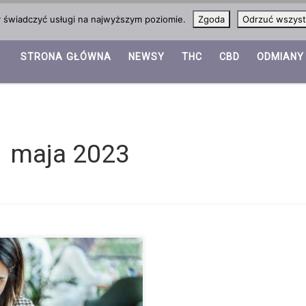
y świadczyć usługi na najwyższym poziomie.
Zgoda
Odrzuć wszyst
STRONA GŁÓWNA
NEWSY
THC
CBD
ODMIANY
1 maja 2023
ces biologiczny w naszym ciele