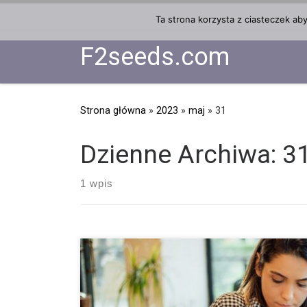
Przejdź do treści
Ta strona korzysta z ciasteczek ab
F2seeds.com
Strona główna
»
2023
»
maj
»
31
Dzienne Archiwa:
3
1 wpis
Układ endokannabinoidowy reguluje prawie każdy pro