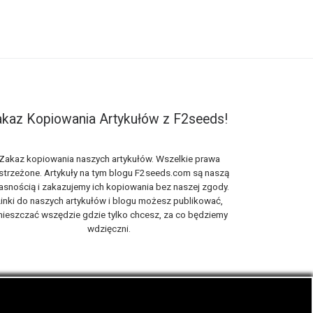
kaz Kopiowania Artykułów z F2seeds!
Zakaz kopiowania naszych artykułów. Wszelkie prawa
strzeżone. Artykuły na tym blogu F2seeds.com są naszą
asnością i zakazujemy ich kopiowania bez naszej zgody.
inki do naszych artykułów i blogu możesz publikować,
ieszczać wszędzie gdzie tylko chcesz, za co będziemy
wdzięczni.
iach, zwanych roślinami cannabis THC oraz CBD.