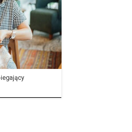
agę homeostatyczną naszego
le przede wszystkim po to, by
ert Melamede w swoim
konopi” zaproponował, że
le struktur i procesów
ndokannabinoidowy jest niczym
iegający