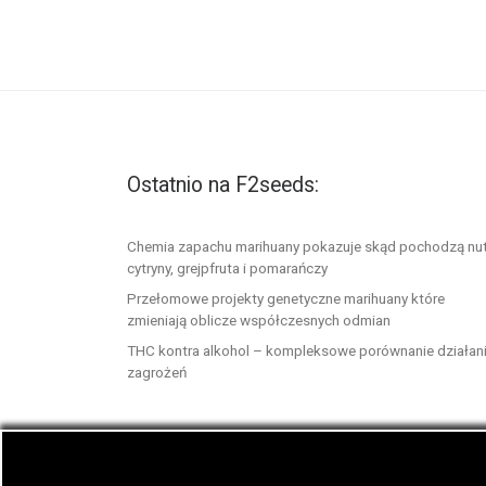
Ostatnio na F2seeds:
Chemia zapachu marihuany pokazuje skąd pochodzą nu
cytryny, grejpfruta i pomarańczy
Przełomowe projekty genetyczne marihuany które
zmieniają oblicze współczesnych odmian
THC kontra alkohol – kompleksowe porównanie działani
zagrożeń
© 2026
F2seeds.com
– Wszelkie prawa zastrze