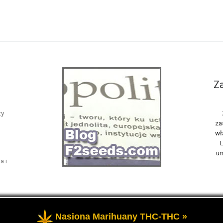
Za
ty
za
wł
L
um
a i
Nasiona Marihuany THC-THC »
żone
- Opowiemy Ci na naszym blogu F2seeds o marihuanie i konop