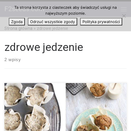
Ta strona korzysta z ciasteczek aby świadczyć usługi na
F2seeds.com
Przejdź do treści
najwyższym poziomie.
Me
Zgoda
Odrzuć wszystkie zgody
Polityka prywatności
Strona główna
»
zdrowe jedzenie
zdrowe jedzenie
2 wpisy
Ilość porcji: 10 – 12 Całkowity czas przygotowania: 35 minut
Poniższy przepis nie zawiera glutenu, nabiału, jajek czy
orzechów. Wszystkie składniki są naturalne, a danie może być
alternatywą nie tylko dla niezdrowych słodyczy, ale także dla
pełnowartościowego posiłku. Składniki: 2 łyżki mielonych
nasion lnu 6 łyżek ciepłej wody 1 szklanka mąki orkiszowej 1