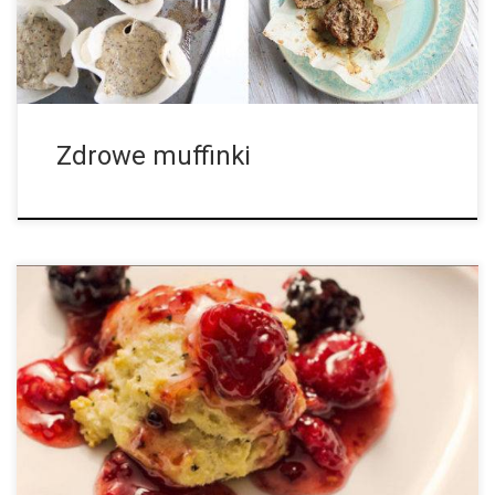
łyżeczka sody oczyszczonej 1 ½ łyżeczki proszku do pieczenia
¼ łyżeczki soli ½ szklaki oleju kokosowego 2 […]
Zdrowe muffinki
Poniższe ciastka są bardzo łatwe do zrobienia. Te herbatniki są
lekkie, puszyste, pikantne – z nutą czarnego pieprzu. Można je
mrozić, więc zachęcamy do podwojenia ilości składników. Czas
przygotowania: 20 minut. Czas gotowania: 40 minut. Gotowe w:
60 minut. Składniki: 1,5 szklanki mąki, 1,5 łyżki grubo mielonego
świeżego pieprzu, 2 łyżeczki proszku do pieczenia, 1 łyżeczka
soli, 6 łyżek zimnego, niesolonego masła pokrojonego w drobną
kostkę, 2 łyżki zimnego canna-masła […]