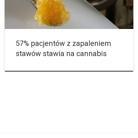
próbowało marihuany z powodu swoich objawów, a ponad 90%
stwierdziło, że marihuana pomaga im złagodzić doświadczany
ból.Czynnikiem ograniczającym jest […]
57% pacjentów z zapaleniem
stawów stawia na cannabis