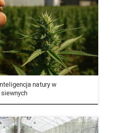
atury w nasionach konopi siewnych. Jak samokwitnące
wa i biotechnologii Nowy rozdział w historii konopi
nictwo łączy się z technologią, a natura staje się
wne zajmują wyjątkowe miejsce. Nie są już jedynie
ę symbolem zrównoważonej przyszłości, ekologicznej
recyzji. Szczególną rolę w tym procesie odgrywa
dolność konopi […]
nteligencja natury w
 siewnych