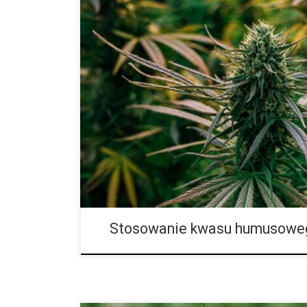
Kwas humusowy i kwas fulwowy – praktyczny przewo
roztworu nawozowego jest fundamentem w rolnictwie 
biodostępności składników odżywczych zależy, czy r
potencjału. Kwasy humusowe i kwasy fulwowe to subs
zwiększają żyzność gleby, wspierają rozwój systemu 
przed stresem. W tym unikalnym przewodniku SEO opi
humusowy od kwasu fulwowego, jak stosować […]
Stosowanie kwasu humusoweg