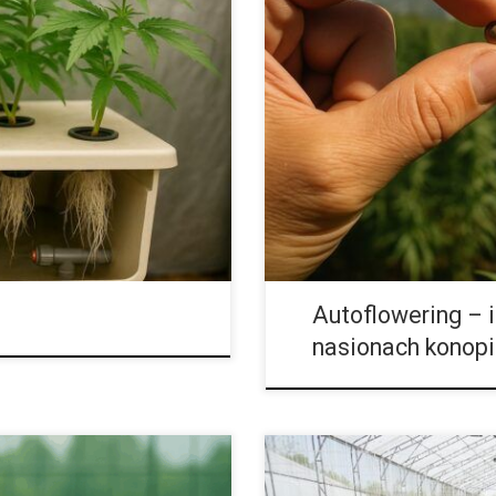
rawę przed awariami,
Autoflowering – inteligencja n
ą z najbardziej obiecujących
rośliny zmieniają oblicze rolnict
w pełni kontrolować
siewnych W świecie, w którym rol
stu roślin. W przeciwieństwie
sojusznikiem nauki, konopie sie
roztworem, tutaj strefa
rośliną przemysłową – stały si
zymuje ultrafinezyjną mgłę bogatą
rewolucji i biotechnologicznej p
ntuje wysoki poziom tlenu i
zjawisko autofloweringu, czyli z
Autoflowering – i
nasionach konopi