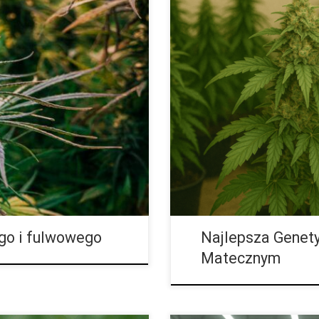
dnik Skład podłoża, gleby czy
Roślina mateczna – jak wybrać,
i ogrodnictwie. Od proporcji i
roślinach matecznych i klonowa
ośliny osiągną pełnię swojego
outdoor. Roślina mateczna to s
tancje naturalne, które
roślin. Pozwala tworzyć liczne, 
korzeniowego i chronią plony
stabilność, powtarzalność i prz
sujemy, czym różni się kwas
definicję rośliny matecznej, pra
siewkami, zasady świadomej sel
o i fulwowego
Najlepsza Genety
Matecznym