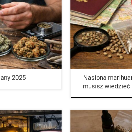
2025 roku Rok 2025 okazał się
Fakty i mity o legalności nasion
ży konopi. Hodowcy z różnych
od lat budzi emocje, nieporozumi
y uwagę zarówno kolekcjonerów
nasiona są wyłącznie przedmiot
. W ostatnich latach rynek
debaty o konopiach, a dla jeszc
025 rok przyniósł wyjątkowo
dotykać bez dokładnego sprawdz
elekcyjnych. Twórcy nowych
osób miesza ze sobą kilka odręb
posiadanie suszu, obrót […]
uany 2025
Nasiona marihuan
musisz wiedzieć 