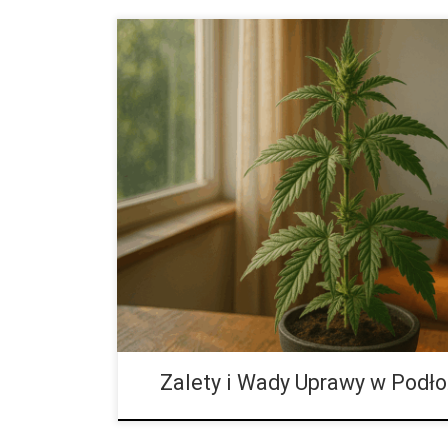
Zalety i Wady Uprawy w Kokosowym Podłożu Coco 
hydroponicznych i glebowych wybiera włókno kokoso
powodów. Aby jednak osiągnąć dobre efekty, trzeba
szczegóły. Kluczowe znaczenie ma sposób produkcji
oraz odpowiednie nawożenie. Zarządzanie składnika
ważne w przypadku coco coir. W tym artykule przybl
informacje dotyczące tego medium oraz wyjaśnimy, 
[…]
Zalety i Wady Uprawy w Pod