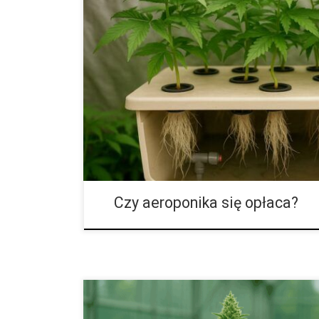
Kompletny przewodnik po aeroponice: jak chronić up
patogenami i utratą plonów Aeroponika jest dziś jedn
technologii upraw bezglebowych, ponieważ pozwala 
środowisko korzeniowe i maksymalizować tempo wzro
do metod opartych na podłożu lub zalewaniu korzeni 
korzeniowa jest całkowicie odsłonięta, a roślina otr
w składniki mineralne. Ten sposób nawadniania gwara
ciągłe […]
Czy aeroponika się opłaca?