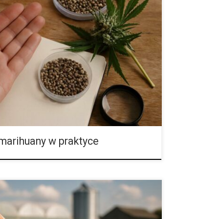
matyczne nasiona konopi – szczegółowy poradnik i
ch typów nasion Dzisiejszy rynek nasion konopi
nie rozwijający się i pełen zróżnicowanych
ero zaczynające przygodę z tym tematem bardzo
e „nasiona konopi” obejmuje wiele odmiennych
o najważniejszych grup zalicza się przede wszystkim
regularne oraz nasiona automatyczne, znane również
marihuany w praktyce