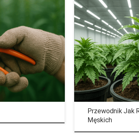
) kontra umiarkowane metody
Płeć roślin: kompletny przewodn
ntów pielęgnacji, który wpływa
początkujący hodowca zdaje sobi
anie technik defoliacji
siebie to jeden z kluczowych el
rkulację powietrza i pozwala
najbardziej pożądane, ponieważ
ch i bardziej aromatycznych
aktywne. Rośliny męskie produk
e, bezpieczne metody, jak i
poprzez zapylenie samic. Świado
esowego (HST). W artykule
efektywną selekcję […]
Przewodnik Jak R
Męskich