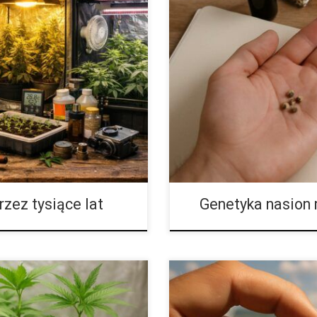
damentu cywilizacji do
Feminizowane, regularne i auto
jbardziej rozciągniętych w
kompleksowe porównanie główny
nami użytkowymi. Zanim powstały
jest niezwykle szeroki, dynamicz
ę systemy prawne i religijne,
propozycji, dlatego osoby dopi
udno było wyobrazić sobie
szybko zauważają, że określeni
ły wykorzystywane do produkcji
kategorii, rodzajów i odmian. D
strukcyjnych, które umożliwiały
nasiona feminizowane, nasiona 
pod nazwą autoflowering. […]
rzez tysiące lat
Genetyka nasion 