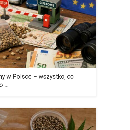
 marihuany Legalność nasion marihuany to temat, który
enia i liczne błędne interpretacje. Dla jednych
em kolekcjonerskim, dla innych symbolem szerszej
ze innych zagadnieniem prawnym, którego lepiej nie
enia przepisów. Problem polega na tym, że wiele
nych kwestii: posiadanie nasion, uprawę roślin,
y w Polsce – wszystko, co
o …