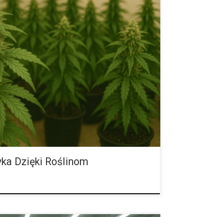
 pielęgnować i klonować Kompletny przewodnik o
niu: solidne podstawy dla hodowców indoor i
erce nowoczesnej uprawy opartej na klonowaniu
genetycznie identyczne sadzonki, co przekłada się na
ewidywalne plony. W tej części poradnika poznasz
ktyczne powody, dla których klony często wygrywają z
ekcji fenotypów, podstawy utrzymywania […]
ka Dzięki Roślinom