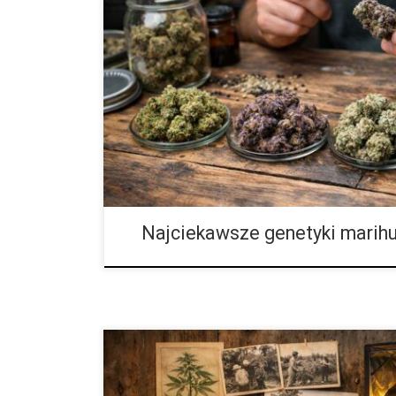
Najnowsze odmiany marihuany, które pojawiły się w 
niezwykle interesującym okresem dla światowej bran
krajów zaprezentowali nowe odmiany, które zwrócił
nasion, jak i osób śledzących rozwój genetyki konopi
ewoluował bardzo dynamicznie, jednak to właśnie 2
dużo premier opartych na wieloletnich programach s
odmian skupili się nie tylko na wysokiej […]
Najciekawsze genetyki marih