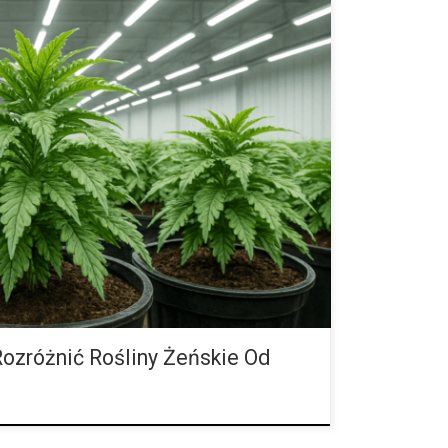
ik jak rozpoznać rośliny męskie i żeńskie Nie każdy
e sprawę, że rośliny mają płcie, a odróżnienie ich od
ementów uprawy. To właśnie rośliny żeńskie są
 wytwarzają kwiaty bogate w żywicę i substancje
ują wyłącznie pyłek i mogą obniżyć jakość plonów
mość, jak rozpoznać płeć roślin, pozwala na
ozróżnić Rośliny Żeńskie Od