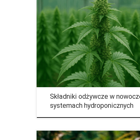
Składniki odżywcze w nowoczesnych systemach hyd
innowacyjna metoda uprawy roślin, która pozwala os
konieczności używania gleby. Choć termin ten ozna
wodzie”, obejmuje różnorodne techniki, w których rośl
odżywcze bezpośrednio z roztworu wodnego. Dzięki 
panowanie nad procesem wzrostu i dostosowanie w
poszczególnych gatunków. Uprawa hydroponiczna za
obfitsze plony i większą odporność na stres […]
Składniki odżywcze w nowocz
systemach hydroponicznych