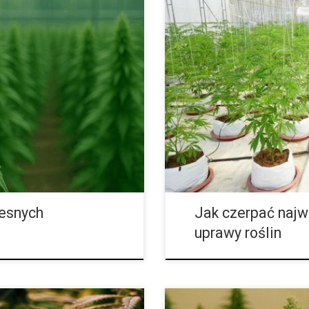
roponicznych Hydroponika to
Jak czerpać najwięcej korzyści
iągać wysokie plony bez
hydroponiczni mają do dyspozycj
cza dosłownie „uprawę w
Jednym z najbardziej znaczący
iny pobierają składniki
do uprawy roślin. Zapewniają on
temu możliwe jest pełne
uszkodzeń wynikających z przeg
arunków do potrzeb
prąd dzięki lepszej sprawności 
pewnia szybszy rozwój,
bezrefleksyjnie przenieść techni
esnych
Jak czerpać najw
uprawy roślin