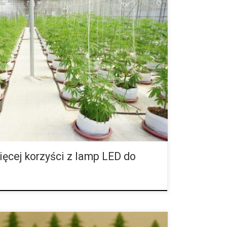
 z lamp LED do uprawy roślin Współcześni hodowcy
i znacznie więcej możliwości niż pokolenie temu.
ch postępów jest rozwój lamp LED przeznaczonych
e wyższe plony, szybsze zbiory i mniejsze ryzyko
rzewania. Dodatkowo potrafią obniżyć rachunki za
energetycznej. Nie oznacza to jednak, że można
ki z lamp HPS […]
ięcej korzyści z lamp LED do