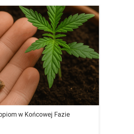
j Fazie Kwitnienia, aby Uzyskać Większe,
ty Końcowe tygodnie kwitnienia to moment, w którym
eść spektakularne efekty lub… zostać częściowo
rośliny przestają inwestować energię w rozbudowę
kierują w rozwój kwiatów. To właśnie wtedy tworzą się
ów, terpenów i flawonoidów, które odpowiadają za
opiom w Końcowej Fazie