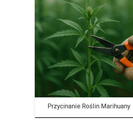
Przycinanie konopi – trening wysokostresowy (HST
Przycinanie konopi to jeden z najważniejszych eleme
na zdrowie roślin i wielkość plonów. Umiejętne stosow
umożliwia lepsze wykorzystanie światła, poprawia cy
roślinie skoncentrować energię na produkcji większy
kwiatów. W uprawach stosuje się zarówno umiarkowan
bardziej zaawansowane techniki treningu wysokostr
porównamy różne podejścia, wskażemy […]
Przycinanie Roślin Marihuany