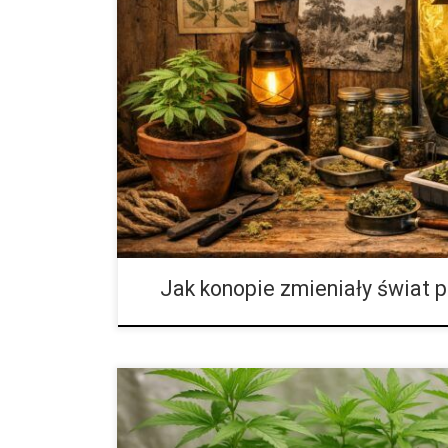
Historia konopi – wielowiekowa droga rośliny od fun
współczesnego renesansu Dzieje konopi należą do na
czasie historii relacji pomiędzy człowiekiem a rośli
pierwsze struktury państwowe, zanim ukształtowały si
konopie już pełniły funkcję surowca, bez którego tr
codzienne funkcjonowanie dawnych społeczności. By
narzędzi, materiałów tekstylnych oraz elementów kon
rozwój osadnictwa. Przez tysiąclecia […]
Jak konopie zmieniały świat p