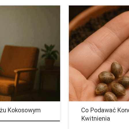
Coir Wielu hodowców
Co Podawać Konopiom w Końcowe
we (coco coir) z różnych
Smaczniejsze i Mocniejsze Kwia
 zwracać uwagę na istotne
cała praca hodowcy może przyni
 podłoża, jego właściwości
zmarnowana. To czas, w którym 
mi odżywczymi jest szczególnie
liści i pędów, a całą swoją moc 
iżymy wszystkie niezbędne
najwyższe stężenia kannabinoid
jak właściwe nawozy pomagają
moc, aromat i […]
łożu Kokosowym
Co Podawać Kon
Kwitnienia