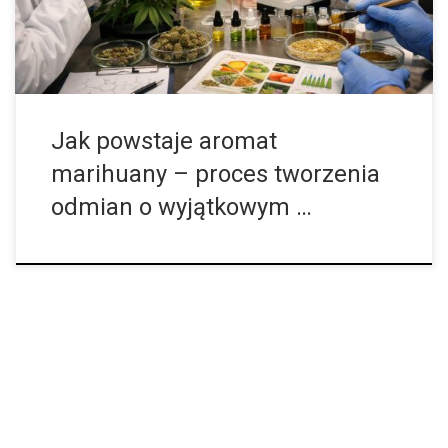
smak i charakter poszczególnych odmian. To właśnie dzięki nim
jedne kwiaty kojarzą się z cytrusami, inne z lasem, ziołami, […]
Jak powstaje aromat
marihuany – proces tworzenia
odmian o wyjątkowym …