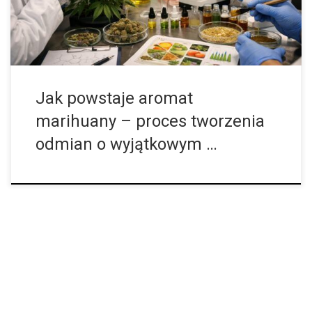
smak i charakter poszczególnych odmian. To właśnie dzięki nim
jedne kwiaty kojarzą się z cytrusami, inne z lasem, ziołami, […]
Jak powstaje aromat
marihuany – proces tworzenia
odmian o wyjątkowym …