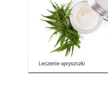
Czy marihuana może leczyć opryszczkę? Opryszczka 
wystąpić na każdym etapie życia, a z którym wiąże s
mimo tego, że dotyczy ona ogromnej części zachod
cannabis może być odpowiedzią na wzmocnienie uk
leczenie objawów? CO TO JEST OPRYSZCZKA? Oprysz
wirusów znanych jako wirusy opryszczki pospolitej.
jest HSV-1, która dotyczyć może nawet 95 procent a
Leczenie opryszczki