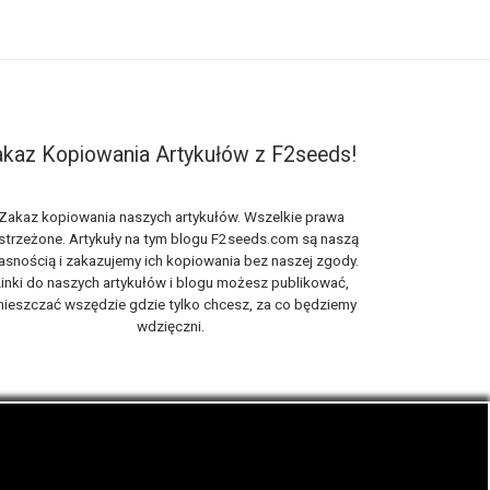
kaz Kopiowania Artykułów z F2seeds!
Zakaz kopiowania naszych artykułów. Wszelkie prawa
strzeżone. Artykuły na tym blogu F2seeds.com są naszą
asnością i zakazujemy ich kopiowania bez naszej zgody.
inki do naszych artykułów i blogu możesz publikować,
ieszczać wszędzie gdzie tylko chcesz, za co będziemy
wdzięczni.
iach, zwanych roślinami cannabis THC oraz CBD.