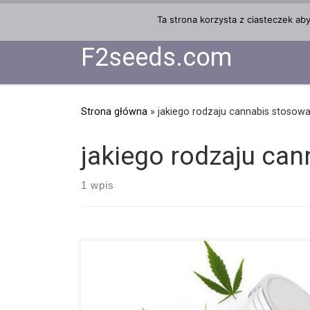
Przejdź do treści
Ta strona korzysta z ciasteczek ab
F2seeds.com
Strona główna
»
jakiego rodzaju cannabis stosow
jakiego rodzaju ca
1 wpis