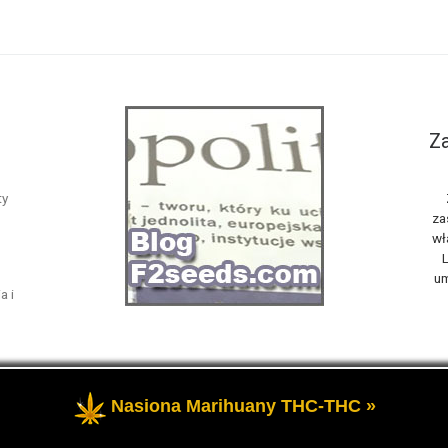
Za
ty
za
wł
L
um
a i
Nasiona Marihuany THC-THC »
żone
- Opowiemy Ci na naszym blogu F2seeds o marihuanie i konop