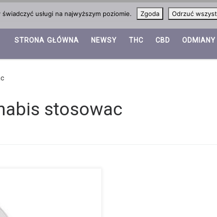
y świadczyć usługi na najwyższym poziomie.
Zgoda
Odrzuć wszyst
STRONA GŁÓWNA
NEWSY
THC
CBD
ODMIANY
ac
nnabis stosowac