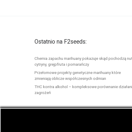
Ostatnio na F2seeds:
Chemia zapachu marihuany pokazuje skąd pochodzą nu
cytryny, grejpfruta i pomarańczy
Przełomowe projekty genetyczne marihuany które
zmieniają oblicze współczesnych odmian
THC kontra alkohol – kompleksowe porównanie działani
zagrożeń
© 2026
F2seeds.com
– Wszelkie prawa zastrze