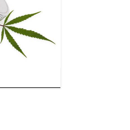
jest stanem, który może
ię wiele społecznych stygmatów,
niego społeczeństwa. Czy
ładu odpornościowego oraz
czka to częścią rodziny
 Najczęściej spotykanym typem
merykańskiej […]