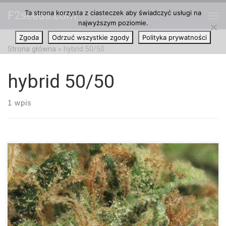
Ta strona korzysta z ciasteczek aby świadczyć usługi na
F2seeds.com
Przejdź do treści
najwyższym poziomie.
Me
Zgoda
Odrzuć wszystkie zgody
Polityka prywatności
Strona główna
»
hybrid 50/50
hybrid 50/50
1 wpis
Ilość THC: 21 procent Ilość CBD: 0.3 procent Rodowód: Golden
Goat, Pineapple Kush Golden Pineapple to hybryda 50/50 o
słodkim, tropikalnym smaku. Ten kwiat jest energiczny,
optymistyczny i idealny na gorący, letni dzień. Golden Pineapple
to urocze skrzyżowanie pomiędzy Golden Goat i Pineapple Kush.
W rezultacie powstał zrównoważony kwiat o pysznym,