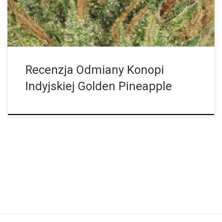
tropikalnym smaku i aromacie. Jak wskazuje sama nazwa, tę
odmianę cechuje aromat ananasa. Zioło może pachnieć jak
smakołyk, ale […]
Recenzja Odmiany Konopi
Indyjskiej Golden Pineapple