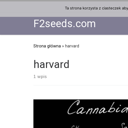
Przejdź do treści
Ta strona korzysta z ciasteczek ab
F2seeds.com
Strona główna
»
harvard
harvard
1 wpis