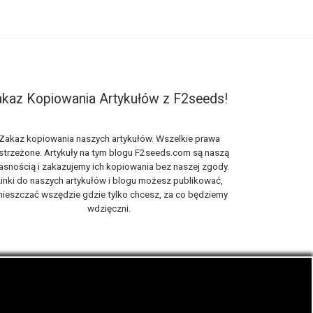
kaz Kopiowania Artykułów z F2seeds!
Zakaz kopiowania naszych artykułów. Wszelkie prawa
strzeżone. Artykuły na tym blogu F2seeds.com są naszą
asnością i zakazujemy ich kopiowania bez naszej zgody.
inki do naszych artykułów i blogu możesz publikować,
ieszczać wszędzie gdzie tylko chcesz, za co będziemy
wdzięczni.
iach, zwanych roślinami cannabis THC oraz CBD.