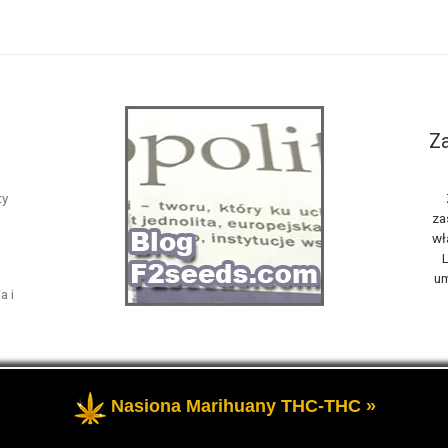
Za
ty
za
wł
L
um
a i
Nasiona Marihuany THC-THC »
żone
- Opowiemy Ci na naszym blogu F2seeds o marihuanie i konop