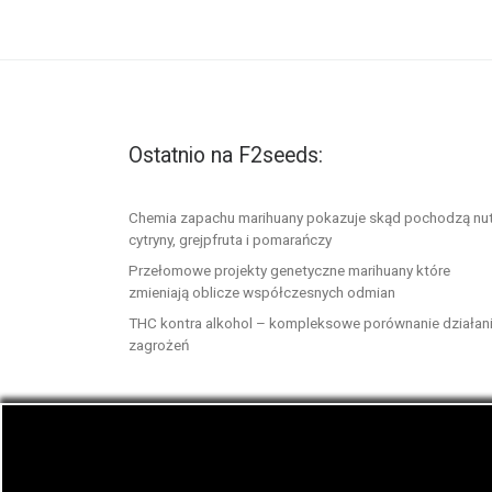
Ostatnio na F2seeds:
Chemia zapachu marihuany pokazuje skąd pochodzą nu
cytryny, grejpfruta i pomarańczy
Przełomowe projekty genetyczne marihuany które
zmieniają oblicze współczesnych odmian
THC kontra alkohol – kompleksowe porównanie działani
zagrożeń
© 2026
F2seeds.com
– Wszelkie prawa zastrze