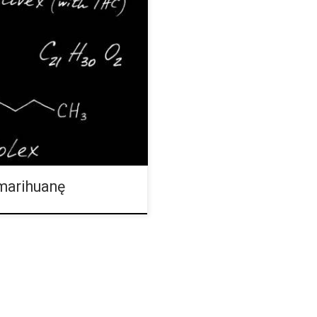
ej medycznego zastosowania dla
Uniwersytecie Harvard ma na
ającej na zwiększenie dostępu
ch oraz dopiero co
s Institute (IPI) na Harvard
as spotkania Global Health
encji poświęconej […]
marihuanę