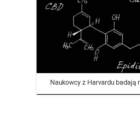
Naukowcy z Harvardu badają marihuanę pod kątem j
biedniejszych narodów. Nowo utworzony instytut na 
celu zbadanie marihuany w ramach swojej misji poleg
do opartej na dowodach medycyny roślinnej w biedny
rozwijających się krajach. International Phytomedicine
Medical School, został zinaugurowany 26 maja podcz
Catalyst w Harvard Medical School, corocznej konfer
Naukowcy z Harvardu badają 