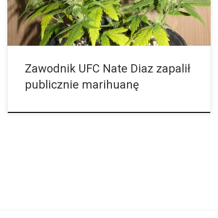
Anaheim w Kalifornii, zawodnik (UFC), Nate Diaz, zapalił jointa
podczas otwartego treningu, na kilka dni przed swoją walką. […]
Zawodnik UFC Nate Diaz zapalił
publicznie marihuanę