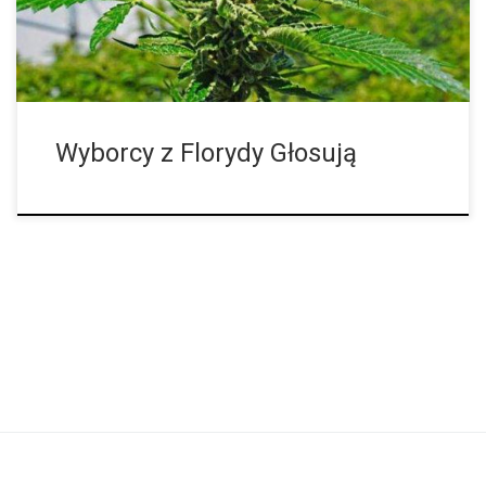
University of North Florida wynika, że 62 procent
zarejestrowanych wyborców poparłoby prawo stanowe
regulujące marihuanę w taki sam sposób […]
Wyborcy z Florydy Głosują