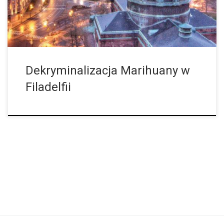
karaną grzywną w wysokości 25 dolarów amerykańskich. Ci,
którzy zostaną schwytani za posiadanie, mogą od razu zapłacić
grzywnę, aby uniknąć w przyszłości problemów […]
Dekryminalizacja Marihuany w
Filadelfii