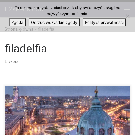
Ta strona korzysta z ciasteczek aby świadczyć usługi na
F2seeds.com
Przejdź do treści
najwyższym poziomie.
Me
Zgoda
Odrzuć wszystkie zgody
Polityka prywatności
Strona główna
»
filadelfia
filadelfia
1 wpis
Filadelfia ma na celu dekryminalizację 30 gramów marihuany.
Filadelfia może wkrótce otrzymać przydomek miasta braterskiej
miłości, a jej rada zarządzająca głosować będzie za ustawą,
która zdekryminalizowałaby więcej niż uncję marihuany. Wniosek,
napisany przez radnego Jima Kenneya spowodowałby że
posiadanie do 30 gramów cannabis jest tylko karą cywilną,