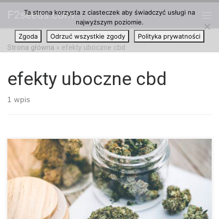
Ta strona korzysta z ciasteczek aby świadczyć usługi na
F2seeds.com
Przejdź do treści
najwyższym poziomie.
Me
Zgoda
Odrzuć wszystkie zgody
Polityka prywatności
Strona główna
»
efekty uboczne cbd
efekty uboczne cbd
1 wpis
Czy CBD ma jakiekolwiek efekty uboczne? Wiadomo, że CBD
może potencjalnie leczyć szeroki wachlarz schorzeń.
Kannabinoid jest w dużej mierze nietoksyczny, ale czy posiada
jakiekolwiek efekty uboczne? CBD to naturalna substancja
chemiczna pochodząca z cannabis. Związek należy do
klasyfikacji znanej jako kannabinoidy, które występują zarówno