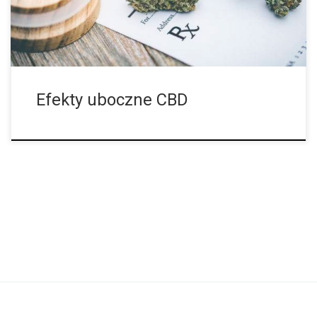
w cannabis (fitokannabinoidy) jak i w ludzkim organizmie
(endokannabinoidy). W ostatnich latach CBD stało się
niesłychanie znane, a stało się tak głównie ze względu na […]
Efekty uboczne CBD