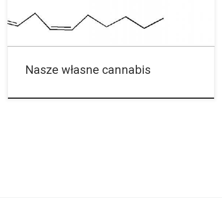
Endokannabinoidy są niczym nasze własne cannabis. 2-AG jest
jednym z dwóch pierwotnych endokannabinoidów i posiada
różne funkcje wewnątrz ciała. Razem te endokannabinoidy są
częścią […]
Nasze własne cannabis