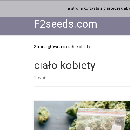
Przejdź do treści
Ta strona korzysta z ciasteczek ab
F2seeds.com
Strona główna
»
ciało kobiety
ciało kobiety
1 wpis