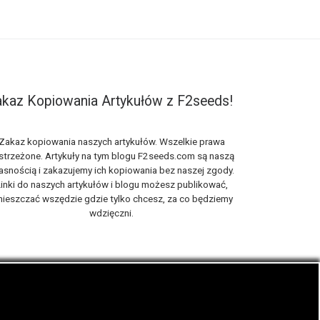
kaz Kopiowania Artykułów z F2seeds!
Zakaz kopiowania naszych artykułów. Wszelkie prawa
strzeżone. Artykuły na tym blogu F2seeds.com są naszą
asnością i zakazujemy ich kopiowania bez naszej zgody.
inki do naszych artykułów i blogu możesz publikować,
ieszczać wszędzie gdzie tylko chcesz, za co będziemy
wdzięczni.
iach, zwanych roślinami cannabis THC oraz CBD.