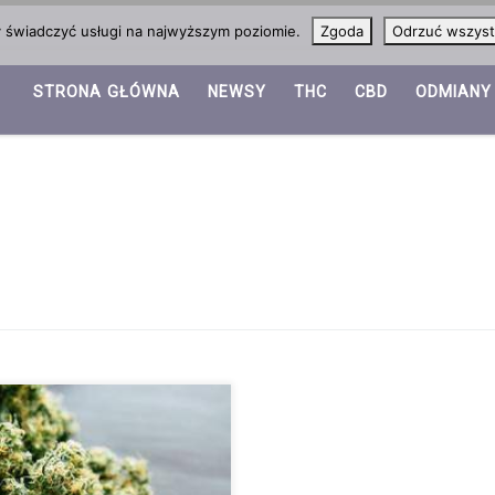
y świadczyć usługi na najwyższym poziomie.
Zgoda
Odrzuć wszyst
STRONA GŁÓWNA
NEWSY
THC
CBD
ODMIANY