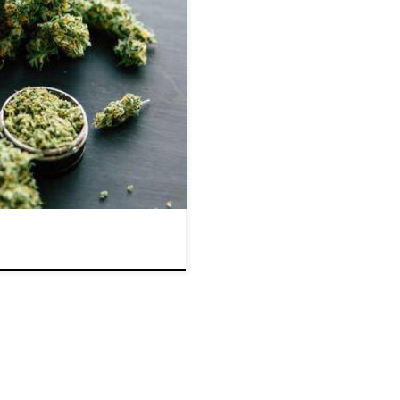
żą wagę do zdolności kobiet do
ana z ich zdolnościami
racając do tematu, gdy ciało
órym nie może rodzić dzieci, w
 która swoją drogą może
ś kompletnie bezwartościowy.