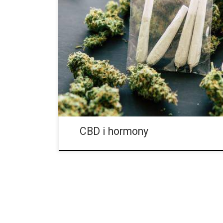
Ze względu, że nasze społeczeństwo przywiązuje du
rodzenia dzieci, ich wartość jest bezpośrednio związ
seksualnymi/reprodukcyjnymi. To przerażające! Ale w
kobiety zaczyna się zmieniać i wchodzi w okres, w kt
mózgu toczy się walka zdrowia ze społeczeństwem,
doprowadzić daną kobietę do poczucia się jako kto
Zwłaszcza, że ​​jej […]
CBD i hormony