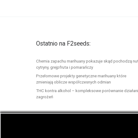
Ostatnio na F2seeds:
Chemia zapachu marihuany pokazuje skąd pochodzą nu
cytryny, grejpfruta i pomarańczy
Przełomowe projekty genetyczne marihuany które
zmieniają oblicze współczesnych odmian
THC kontra alkohol – kompleksowe porównanie działani
zagrożeń
© 2026
F2seeds.com
– Wszelkie prawa zastrze