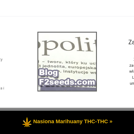
Za
ty
za
wł
L
um
a i
Nasiona Marihuany THC-THC »
żone
- Opowiemy Ci na naszym blogu F2seeds o marihuanie i konop