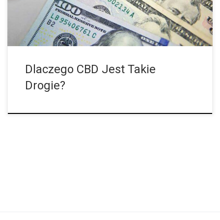
być drogie, ale mogą wyglądać na droższe niż są. Musisz
pamiętać, że produkty te są zwykle dostępne w […]
Dlaczego CBD Jest Takie
Drogie?