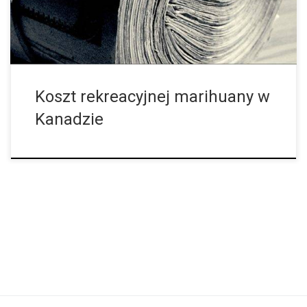
kluczowym pytaniem – ile Kanadyjczycy powinni płacić za
marihuanę? Kanadyjski minister finansów, Bill Morneau, nie podał
jeszcze dokładnych […]
Koszt rekreacyjnej marihuany w
Kanadzie