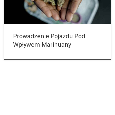
wpływem marihuany. Dla tych, którzy rzadko lub nigdy nie
spożywają marihuany, ten pomysł może być wręcz przerażający;
wiemy, jak niebezpieczna jest jazda pod wpływem alkoholu, […]
Prowadzenie Pojazdu Pod
Wpływem Marihuany