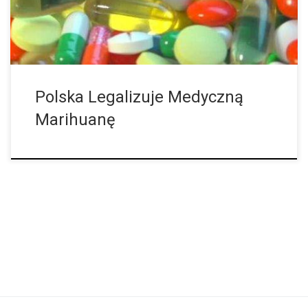
zalegalizował marihuanę na użytek medyczny dnia 20 lipca 2017
oku. Doktor Marek Bachański zauważył, że olej z marihuany
znacznie poprawia życie dzieci z […]
Polska Legalizuje Medyczną
Marihuanę