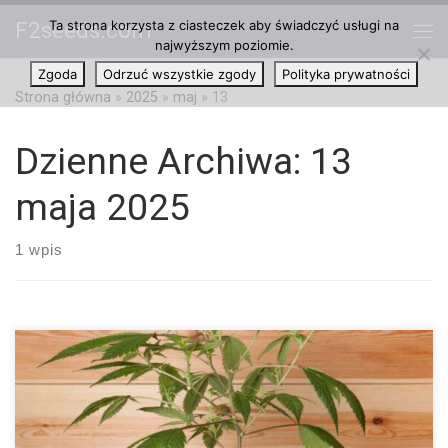
Ta strona korzysta z ciasteczek aby świadczyć usługi na
F2seeds.com
Przejdź do treści
najwyższym poziomie.
Me
Zgoda
Odrzuć wszystkie zgody
Polityka prywatności
Strona główna
»
2025
»
maj
»
13
Dzienne Archiwa:
13
maja 2025
1 wpis
Jak wiedzą miłośnicy hydroponicznej uprawy marihuany, kontrola
pH ma kluczowe znaczenie dla osiągnięcia dobrych wyników
przy stosowaniu nawozów mineralnych i jest równie ważna, jak
nadzór nad innymi czynnikami środowiskowymi, takimi jak