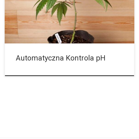
temperatura i wentylacja. Wynika to z faktu, że aby wchłonąć
maksymalną liczbę składników odżywczych w odpowiednich
ilościach, rośliny konopi potrzebują wartości pH między 5,5 a
6,5, co naturalnie występuje podczas uprawy w glebie z
nawozami organicznymi dzięki pomysłowości Matki […]
Automatyczna Kontrola pH