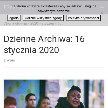
Ta strona korzysta z ciasteczek aby świadczyć usługi na
F2seeds.com
Przejdź do treści
najwyższym poziomie.
Me
Zgoda
Odrzuć wszystkie zgody
Polityka prywatności
Strona główna
»
2020
»
styczeń
»
16
Dzienne Archiwa:
16
stycznia 2020
1 wpis
Przyjmowanie CBD jako codziennego suplementu jest obecnie
powszechnym zwyczajem, ale zanim zakupisz coś konkretnego,
najpierw powinieneś się zastanowić – „Jakim użytkownikiem
CBD jesteś”? Firmy cannabis tworzą czyste oleje CBD w różnych